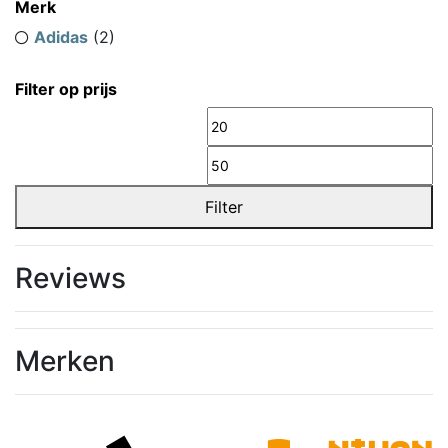
Merk
Adidas
(2)
Filter op prijs
Min.
M
prijs
pr
Filter
Reviews
Merken