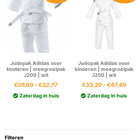
Judopak Adidas voor
Judopak Adidas voor
kinderen | meegroeipak
kinderen | meegroeipak
J200 | wit
J250 | wit
Prijsklasse:
Prijs
€
26,60
-
€
32,77
€
33,20
-
€
47,49
€26,60
€33,
Zaterdag in huis
Zaterdag in huis
tot
tot
€32,77
€47,
Filteren