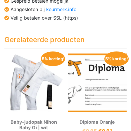
Gespreid betalen mogelijk
Aangesloten bij
keurmerk.info
Veilig betalen over SSL (https)
Gerelateerde producten
5% korting!
5% korting!
Baby-judopak Nihon
Diploma Oranje
Baby Gi | wit
Oorspronkeli
Huidig