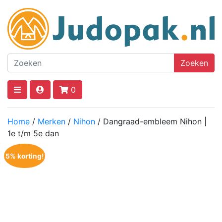
Zoeken
0
Home
/
Merken
/
Nihon
/ Dangraad-embleem Nihon |
1e t/m 5e dan
5% korting!