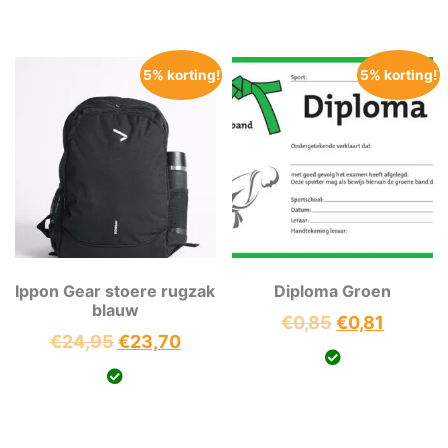
€0,85.
€0,81.
€0,85.
€0,81.
5% korting!
5% korting!
Ippon Gear stoere rugzak
Diploma Groen
blauw
Oorspronkeli
Huidig
€
0,85
€
0,81
Oorspronkelijke
Huidige
€
24,95
€
23,70
prijs
prijs
prijs
prijs
was:
is:
was:
is:
€0,85.
€0,81.
€24,95.
€23,70.