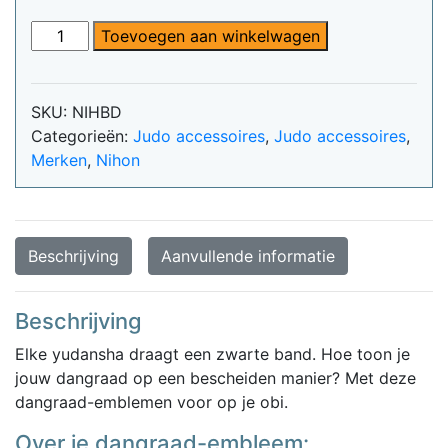
€4,25.
€4,03.
Dangraad-
Toevoegen aan winkelwagen
embleem
Nihon
|
SKU:
NIHBD
1e
Categorieën:
Judo accessoires
,
Judo accessoires
,
t/m
Merken
,
Nihon
5e
dan
aantal
Beschrijving
Aanvullende informatie
Beschrijving
Elke yudansha draagt een zwarte band. Hoe toon je
jouw dangraad op een bescheiden manier? Met deze
dangraad-emblemen voor op je obi.
Over je dangraad-embleem: