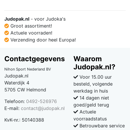
Judopak.nl
- voor Judoka's
Groot assortiment!
Actuele voorraden!
Verzending door heel Europa!
Contactgegevens
Waarom
Judopak.nl?
Nihon Sport Nederland BV
Judopak.nl
Voor 15.00 uur
Waterdijk 4
besteld, volgende
5705 CW Helmond
werkdag in huis
14 dagen niet
Telefoon:
0492-526976
goed/geld terug
E-mail:
contact@judopak.nl
Actuele
voorraadstatus
KvK-nr.: 50140388
Betrouwbare service