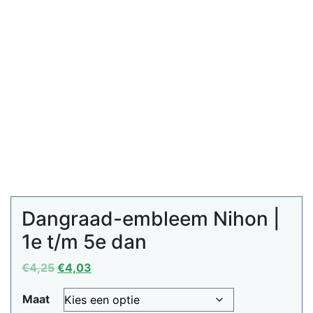
Dangraad-embleem Nihon |
1e t/m 5e dan
Oorspronkelijke
Huidige
€
4,25
€
4,03
prijs
prijs
Maat
was:
is: