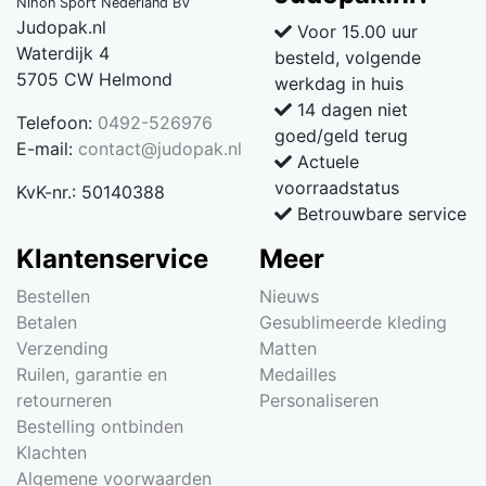
Nihon Sport Nederland BV
Judopak.nl
Voor 15.00 uur
Waterdijk 4
besteld, volgende
5705 CW Helmond
werkdag in huis
14 dagen niet
Telefoon:
0492-526976
goed/geld terug
E-mail:
contact@judopak.nl
Actuele
voorraadstatus
KvK-nr.: 50140388
Betrouwbare service
Klantenservice
Meer
Bestellen
Nieuws
Betalen
Gesublimeerde kleding
Verzending
Matten
Ruilen, garantie en
Medailles
retourneren
Personaliseren
Bestelling ontbinden
Klachten
Algemene voorwaarden