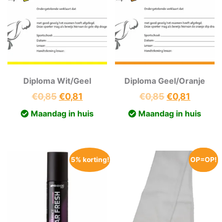
Diploma Wit/Geel
Diploma Geel/Oranje
Oorspronkelijke
Huidige
Oorspronkeli
Huidig
€
0,85
€
0,81
€
0,85
€
0,81
prijs
prijs
prijs
prijs
Maandag in huis
Maandag in huis
was:
is:
was:
is:
€0,85.
€0,81.
€0,85.
€0,81.
5% korting!
OP=OP!
OP=OP!