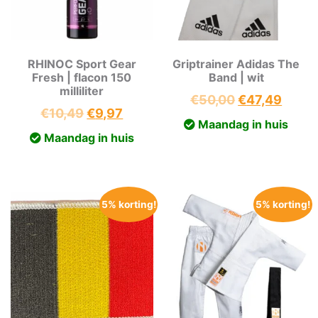
RHINOC Sport Gear
Griptrainer Adidas The
Fresh | flacon 150
Band | wit
milliliter
Oorspronkeli
Huidi
€
50,00
€
47,49
Oorspronkelijke
Huidige
€
10,49
€
9,97
prijs
prijs
Maandag in huis
prijs
prijs
was:
is:
Maandag in huis
was:
is:
€50,00.
€47,4
€10,49.
€9,97.
5% korting!
5% korting!