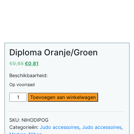
Diploma Oranje/Groen
Oorspronkelijke
Huidige
€
0,85
€
0,81
prijs
prijs
Beschikbaarheid:
was:
is:
€0,85.
€0,81.
Op voorraad
Diploma
Toevoegen aan winkelwagen
Oranje/Groen
aantal
SKU:
NIHODIPOG
Categorieën:
Judo accessoires
,
Judo accessoires
,