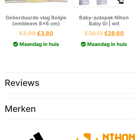
Geborduurde vlag Belgie
Baby-judopak Nihon
(embleem 8×6 cm)
Baby Gi | wit
Oorspronkelijke
Huidige
Oorspronkeli
Huidi
€
3,99
€
3,80
€
30,10
€
28,60
prijs
prijs
prijs
prijs
Maandag in huis
Maandag in huis
was:
is:
was:
is:
€3,99.
€3,80.
€30,10.
€28,6
Reviews
Merken