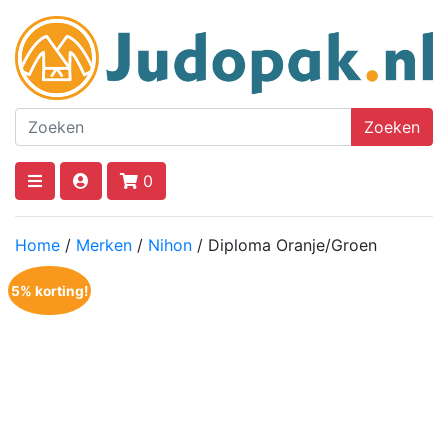
Zoeken
0
Home
/
Merken
/
Nihon
/ Diploma Oranje/Groen
5% korting!