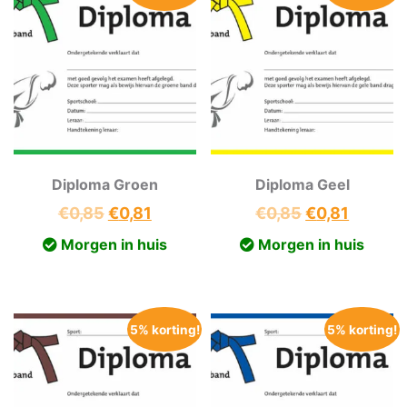
Diploma Groen
Diploma Geel
Oorspronkelijke
Huidige
Oorspronkeli
Huidig
€
0,85
€
0,81
€
0,85
€
0,81
prijs
prijs
prijs
prijs
Morgen in huis
Morgen in huis
was:
is:
was:
is:
€0,85.
€0,81.
€0,85.
€0,81.
5% korting!
5% korting!