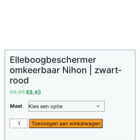
Elleboogbeschermer
omkeerbaar Nihon | zwart-
rood
Oorspronkelijke
Huidige
€
9,95
€
9,45
prijs
prijs
Maat
was:
is:
€9,95.
€9,45.
Elleboogbeschermer
Toevoegen aan winkelwagen
omkeerbaar
Nihon