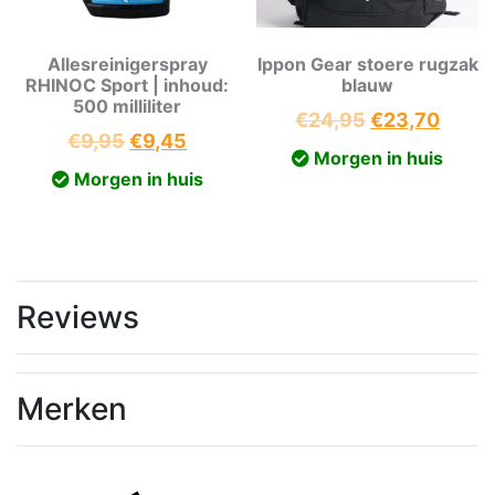
Allesreinigerspray
Ippon Gear stoere rugzak
RHINOC Sport | inhoud:
blauw
500 milliliter
Oorspronkeli
Huidi
€
24,95
€
23,70
Oorspronkelijke
Huidige
€
9,95
€
9,45
prijs
prijs
Morgen in huis
prijs
prijs
was:
is:
Morgen in huis
was:
is:
€24,95.
€23,7
€9,95.
€9,45.
Reviews
Merken