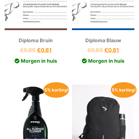
Diploma Bruin
Diploma Blauw
Oorspronkelijke
Huidige
Oorspronkeli
Huidig
€
0,85
€
0,81
€
0,85
€
0,81
prijs
prijs
prijs
prijs
Morgen in huis
Morgen in huis
was:
is:
was:
is:
€0,85.
€0,81.
€0,85.
€0,81.
5% korting!
5% korting!