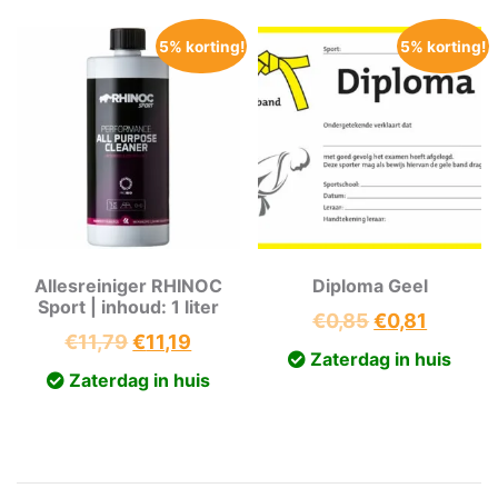
5% korting!
5% korting!
Allesreiniger RHINOC
Diploma Geel
Sport | inhoud: 1 liter
Oorspronkeli
Huidig
€
0,85
€
0,81
Oorspronkelijke
Huidige
€
11,79
€
11,19
prijs
prijs
Zaterdag in huis
prijs
prijs
was:
is:
Zaterdag in huis
was:
is:
€0,85.
€0,81.
€11,79.
€11,19.