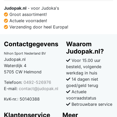
Judopak.nl
- voor Judoka's
Groot assortiment!
Actuele voorraden!
Verzending door heel Europa!
Contactgegevens
Waarom
Judopak.nl?
Nihon Sport Nederland BV
Judopak.nl
Voor 15.00 uur
Waterdijk 4
besteld, volgende
5705 CW Helmond
werkdag in huis
14 dagen niet
Telefoon:
0492-526976
goed/geld terug
E-mail:
contact@judopak.nl
Actuele
voorraadstatus
KvK-nr.: 50140388
Betrouwbare service
Klantenservice
Meer