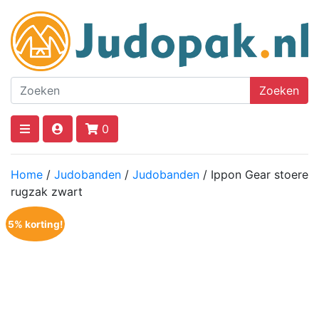
Zoeken
0
Home
/
Judobanden
/
Judobanden
/ Ippon Gear stoere
rugzak zwart
5% korting!