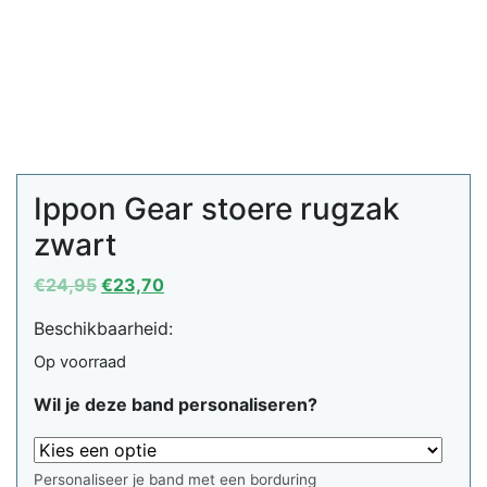
Ippon Gear stoere rugzak
zwart
Oorspronkelijke
Huidige
€
24,95
€
23,70
prijs
prijs
Beschikbaarheid:
was:
is:
€24,95.
€23,70.
Op voorraad
Wil je deze band personaliseren?
Personaliseer je band met een borduring