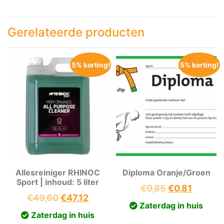
Gerelateerde producten
5% korting!
5% korting!
Allesreiniger RHINOC
Diploma Oranje/Groen
Sport | inhoud: 5 liter
Oorspronkeli
Huidig
€
0,85
€
0,81
Oorspronkelijke
Huidige
€
49,60
€
47,12
prijs
prijs
Zaterdag in huis
prijs
prijs
was:
is:
Zaterdag in huis