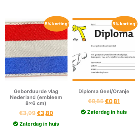
was:
is:
€0,85.
€0,81.
€49,60.
€47,12.
5% korting!
5% korting!
Geborduurde vlag
Diploma Geel/Oranje
Nederland (embleem
Oorspronkeli
Huidig
€
0,85
€
0,81
8×6 cm)
prijs
prijs
Zaterdag in huis
Oorspronkelijke
Huidige
€
3,99
€
3,80
was:
is:
prijs
prijs
Zaterdag in huis
€0,85.
€0,81.
was:
is:
€3,99.
€3,80.