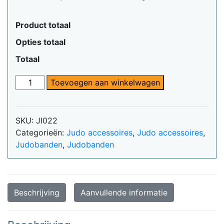
Product totaal
Opties totaal
Totaal
Ippon
Toevoegen aan winkelwagen
Gear
stoere
rugzak
SKU:
JI022
zwart
Categorieën:
Judo accessoires
,
Judo accessoires
,
aantal
Judobanden
,
Judobanden
Beschrijving
Aanvullende informatie