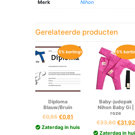
Merk
Nihon
Gerelateerde producten
5% korting!
5% korti
Diploma
Baby-judopak
Blauw/Bruin
Nihon Baby Gi |
roze
Oorspronkelijke
Huidige
€
0,85
€
0,81
Oorspr
€
33,60
€
31,92
prijs
prijs
Zaterdag in huis
prijs
was:
is:
Zaterdag in hu