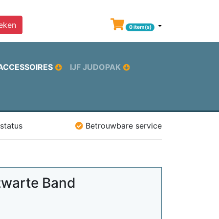
eken
0 item(s)
ACCESSOIRES
IJF JUDOPAK
status
Betrouwbare service
 zwarte Band