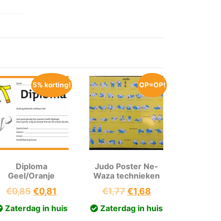
5% korting!
OP=OP!
OP=OP!
Diploma
Judo Poster Ne-
Geel/Oranje
Waza technieken
Oorspronkelijke
Huidige
Oorspronkelijke
Huidige
€
0,85
€
0,81
€
1,77
€
1,68
prijs
prijs
prijs
prijs
Zaterdag in huis
Zaterdag in huis
ke
was:
is:
was:
is: