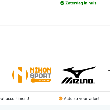
prijs
prijs
is:
Zaterdag in huis
€0,85.
€0,81.
was:
is:
.
€31,92.
€9,95.
€9,45.
ot assortiment!
Actuele voorraden!