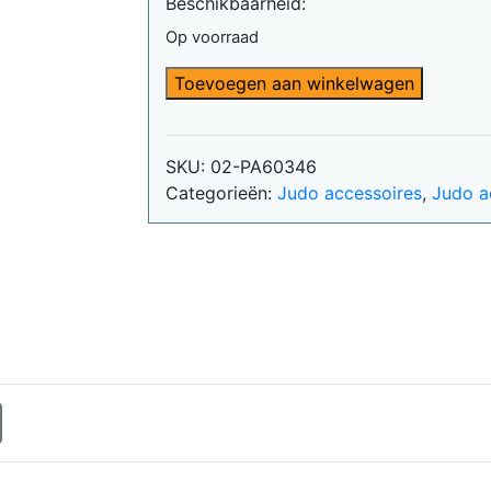
Beschikbaarheid:
was:
is:
€22,99.
€21,84.
Op voorraad
Knuffel
Toevoegen aan winkelwagen
Vos
in
Gi
SKU:
02-PA60346
met
Categorieën:
Judo accessoires
,
Judo a
zwarte
Band
aantal