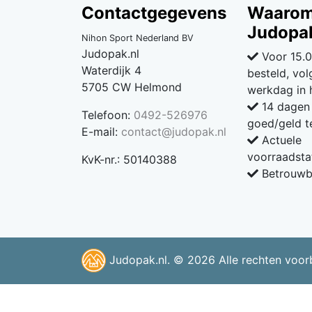
Contactgegevens
Waaro
Judopak
Nihon Sport Nederland BV
Judopak.nl
Voor 15.0
Waterdijk 4
besteld, vo
5705 CW Helmond
werkdag in 
14 dagen 
Telefoon:
0492-526976
goed/geld t
E-mail:
contact@judopak.nl
Actuele
voorraadsta
KvK-nr.: 50140388
Betrouwba
Judopak.nl. © 2026 Alle rechten voo