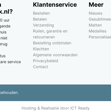
m
Klantenservice
Meer
.nl?
Bestellen
Nieuws
Betalen
Gesublimee
0 uur
Verzending
Matten
lgende
Ruilen, garantie en
Medailles
huis
retourneren
Personalise
niet
Bestelling ontbinden
erug
Klachten
Algemene voorwaarden
tus
Privacybeleid
re service
Contact
rbehouden.
Hosting & Realisatie door ICT Ready