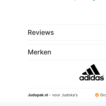
was:
€0,85.
€0,81.
€33,60
Reviews
Merken
Judopak.nl
- voor Judoka's
Gro