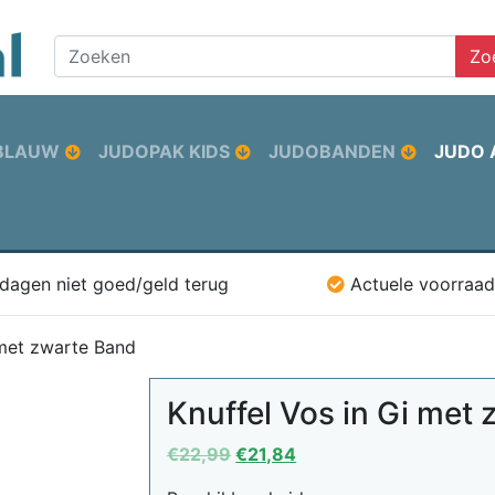
Zo
BLAUW
JUDOPAK KIDS
JUDOBANDEN
JUDO 
 dagen niet goed/geld terug
Actuele voorraad
 met zwarte Band
Knuffel Vos in Gi met
Oorspronkelijke
Huidige
€
22,99
€
21,84
prijs
prijs