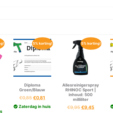
ng!
5% korting!
5% korting!
Diploma
Allesreinigerspray
Groen/Blauw
RHINOC Sport |
inhoud: 500
Oorspronkelijke
Huidige
€
0,85
€
0,81
milliliter
onkelijke
Huidige
prijs
prijs
Zaterdag in huis
Oorspronkelij
Huidige
€
9,95
€
9,45
prijs
was:
is:
is