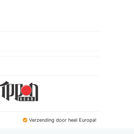
€0,85.
€0,81.
€1,77.
€1,68.
Verzending door heel Europa!