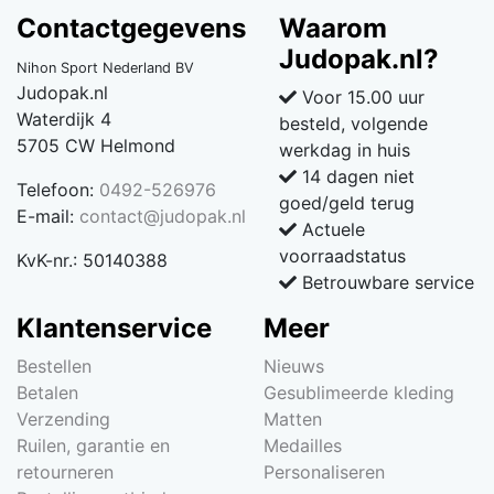
Contactgegevens
Waarom
Judopak.nl?
Nihon Sport Nederland BV
Judopak.nl
Voor 15.00 uur
Waterdijk 4
besteld, volgende
5705 CW Helmond
werkdag in huis
14 dagen niet
Telefoon:
0492-526976
goed/geld terug
E-mail:
contact@judopak.nl
Actuele
voorraadstatus
KvK-nr.: 50140388
Betrouwbare service
Klantenservice
Meer
Bestellen
Nieuws
Betalen
Gesublimeerde kleding
Verzending
Matten
Ruilen, garantie en
Medailles
retourneren
Personaliseren