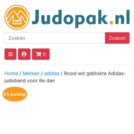
Zoeken
0
Home
/
Merken
/
adidas
/ Rood-wit geblokte Adidas-
judoband voor 6e dan
5% korting!