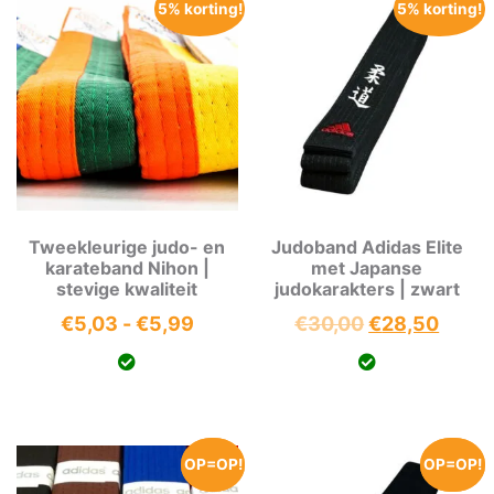
5% korting!
5% korting!
Tweekleurige judo- en
Judoband Adidas Elite
karateband Nihon |
met Japanse
stevige kwaliteit
judokarakters | zwart
Prijsklasse:
Oorspronkeli
Huidi
€
5,03
-
€
5,99
€
30,00
€
28,50
€5,03
prijs
prijs
tot
was:
is:
€5,99
€30,00.
€28,5
OP=OP!
OP=OP!
OP=OP!
OP=OP!