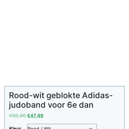
Rood-wit geblokte Adidas-
judoband voor 6e dan
Oorspronkelijke
Huidige
€
50,00
€
47,49
prijs
prijs
Kleur
was:
is: