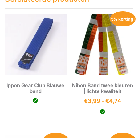
5% korting!
Ippon Gear Club Blauwe
Nihon Band twee kleuren
band
| lichte kwaliteit
Prijsk
€
3,99
-
€
4,74
€3,99
tot
€4,74