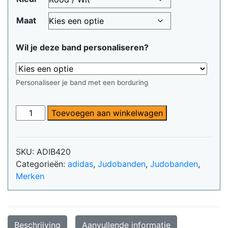
€50,00.
€47,49.
Maat
Wil je deze band personaliseren?
Personaliseer je band met een borduring
Rood-
Toevoegen aan winkelwagen
wit
geblokte
Adidas-
SKU:
ADIB420
judoband
Categorieën:
adidas
,
Judobanden
,
Judobanden
,
voor
Merken
6e
dan
aantal
Beschrijving
Aanvullende informatie