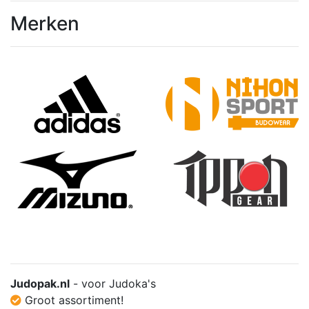
Merken
Judopak.nl
- voor Judoka's
Groot assortiment!