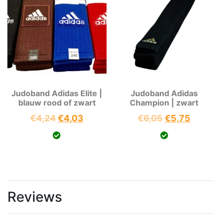
Judoband Adidas Elite |
Judoband Adidas
blauw rood of zwart
Champion | zwart
Oorspronkelijke
Huidige
Oorspronkeli
Huidig
€
4,24
€
4,03
€
6,05
€
5,75
prijs
prijs
prijs
prijs
was:
is:
was:
is:
€4,24.
€4,03.
€6,05.
€5,75.
Reviews