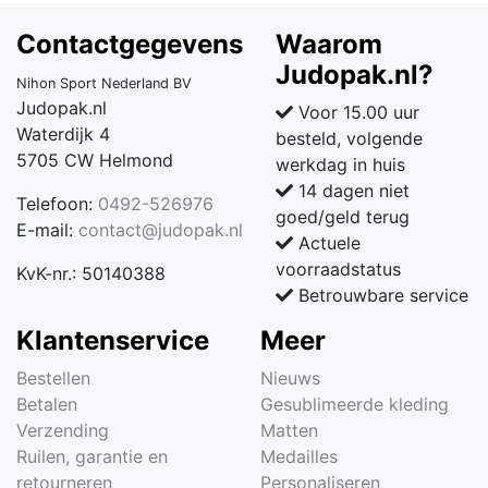
Contactgegevens
Waarom
Judopak.nl?
Nihon Sport Nederland BV
Judopak.nl
Voor 15.00 uur
Waterdijk 4
besteld, volgende
5705 CW Helmond
werkdag in huis
14 dagen niet
Telefoon:
0492-526976
goed/geld terug
E-mail:
contact@judopak.nl
Actuele
voorraadstatus
KvK-nr.: 50140388
Betrouwbare service
Klantenservice
Meer
Bestellen
Nieuws
Betalen
Gesublimeerde kleding
Verzending
Matten
Ruilen, garantie en
Medailles
retourneren
Personaliseren