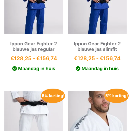
Ippon Gear Fighter 2
Ippon Gear Fighter 2
blauwe jas regular
blauwe jas slimfit
Prijsklasse:
Prij
€
128,25
-
€
156,74
€
128,25
-
€
156,74
€128,25
€12
Maandag in huis
Maandag in huis
tot
tot
€156,74
€15
5% korting!
5% korting!