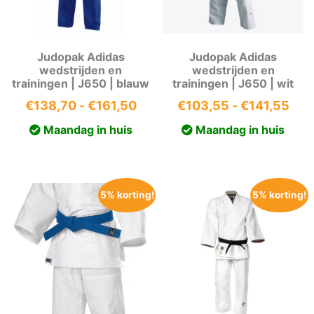
Judopak Adidas
Judopak Adidas
wedstrijden en
wedstrijden en
trainingen | J650 | blauw
trainingen | J650 | wit
Prijsklasse:
Prij
€
138,70
-
€
161,50
€
103,55
-
€
141,55
€138,70
€10
Maandag in huis
Maandag in huis
tot
tot
€161,50
€14
5% korting!
5% korting!