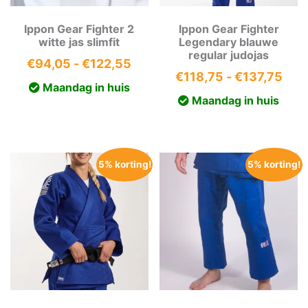
Ippon Gear Fighter 2
Ippon Gear Fighter
witte jas slimfit
Legendary blauwe
regular judojas
Prijsklasse:
€
94,05
-
€
122,55
Prij
€
118,75
-
€
137,75
€94,05
Maandag in huis
€11
tot
Maandag in huis
tot
€122,55
€13
5% korting!
5% korting!