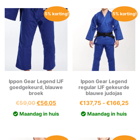
5% korting!
5% korting!
Ippon Gear Legend IJF
Ippon Gear Legend
goedgekeurd, blauwe
regular IJF gekeurde
broek
blauwe judojas
Oorspronkelijke
Huidige
Prij
€
59,00
€
56,05
€
137,75
-
€
166,25
prijs
prijs
€13
Maandag in huis
Maandag in huis
was:
is:
tot
€59,00.
€56,05.
€16