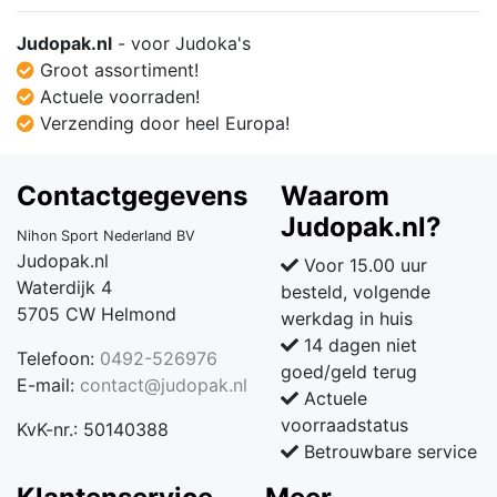
Judopak.nl
- voor Judoka's
Groot assortiment!
Actuele voorraden!
Verzending door heel Europa!
Contactgegevens
Waarom
Judopak.nl?
Nihon Sport Nederland BV
Judopak.nl
Voor 15.00 uur
Waterdijk 4
besteld, volgende
5705 CW Helmond
werkdag in huis
14 dagen niet
Telefoon:
0492-526976
goed/geld terug
E-mail:
contact@judopak.nl
Actuele
voorraadstatus
KvK-nr.: 50140388
Betrouwbare service