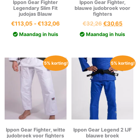
Ippon Gear Fighter
Ippon Gear Fighter,
Legendary Slim Fit
blauwe judobroek voor
judojas Blauw
fighters
Prijsklasse:
Oorspronkeli
Huidi
€
113,05
-
€
132,06
€
32,26
€
30,65
€113,05
prijs
prijs
Maandag in huis
Maandag in huis
tot
was:
is:
€132,06
€32,26.
€30,6
5% korting!
5% korting!
Ippon Gear Fighter, witte
Ippon Gear Legend 2 IJF
judobroek voor fighters
blauwe broek