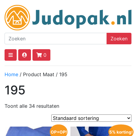
Zoeken
0
Home
/ Product Maat / 195
195
Toont alle 34 resultaten
OP=OP!
OP=OP!
5% korting!