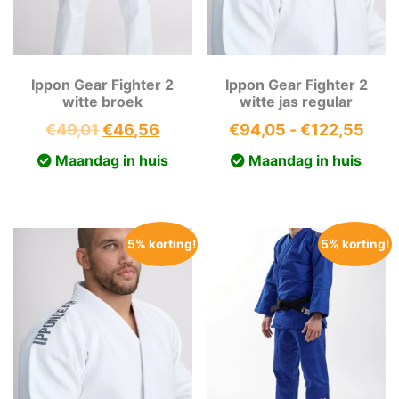
Ippon Gear Fighter 2
Ippon Gear Fighter 2
witte broek
witte jas regular
Oorspronkelijke
Huidige
Prij
€
49,01
€
46,56
€
94,05
-
€
122,55
prijs
prijs
€94
Maandag in huis
Maandag in huis
was:
is:
tot
€49,01.
€46,56.
€12
5% korting!
5% korting!