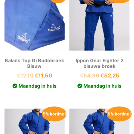
Balans Top Gi Budobroek
Ippon Gear Fighter 2
Blauw
blauwe broek
Oorspronkelijke
Huidige
Oorspronkeli
Huidi
€
12,10
€
11,50
€
54,99
€
52,25
prijs
prijs
prijs
prijs
Maandag in huis
Maandag in huis
was:
is:
was:
is:
€12,10.
€11,50.
€54,99.
€52,2
5% korting!
5% korting!