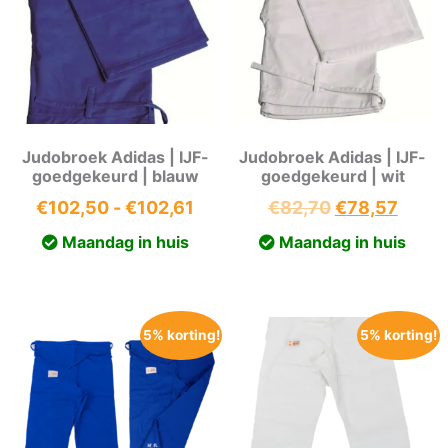
Judobroek Adidas | IJF-
Judobroek Adidas | IJF-
goedgekeurd | blauw
goedgekeurd | wit
Prijsklasse:
Oorspronkeli
Huidi
€
102,50
-
€
102,61
€
82,70
€
78,57
€102,50
prijs
prijs
Maandag in huis
Maandag in huis
tot
was:
is:
€102,61
€82,70.
€78,5
5% korting!
5% korting!