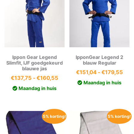
Ippon Gear Legend
IpponGear Legend 2
Slimfit, IJF goedgekeurd
blauw Regular
blauwe jas
Prij
€
151,04
-
€
179,55
Prijsklasse:
€
137,75
-
€
160,55
€15
Maandag in huis
€137,75
tot
Maandag in huis
tot
€17
€160,55
5% korting!
5% korting!