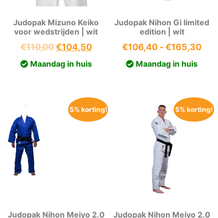
Judopak Mizuno Keiko
Judopak Nihon Gi limited
voor wedstrijden | wit
edition | wit
Oorspronkelijke
Huidige
Prij
€
110,00
€
104,50
€
106,40
-
€
165,30
prijs
prijs
€10
Maandag in huis
Maandag in huis
was:
is:
tot
€110,00.
€104,50.
€16
5% korting!
5% korting!
Judopak Nihon Meiyo 2.0
Judopak Nihon Meiyo 2.0