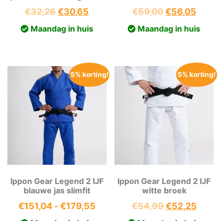
Oorspronkelijke
Huidige
Oorspronkeli
Huidi
€
32,26
€
30,65
€
59,00
€
56,05
prijs
prijs
prijs
prijs
Maandag in huis
Maandag in huis
was:
is:
was:
is:
€32,26.
€30,65.
€59,00.
€56,0
5% korting!
5% korting!
Ippon Gear Legend 2 IJF
Ippon Gear Legend 2 IJF
blauwe jas slimfit
witte broek
Prijsklasse:
Oorspronkeli
Huidi
€
151,04
-
€
179,55
€
54,99
€
52,25
€151,04
prijs
prijs