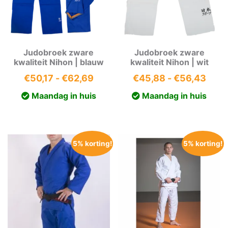
Judobroek zware
Judobroek zware
kwaliteit Nihon | blauw
kwaliteit Nihon | wit
Prijsklasse:
Prijs
€
50,17
-
€
62,69
€
45,88
-
€
56,43
€50,17
€45,
Maandag in huis
Maandag in huis
tot
tot
€62,69
€56,
5% korting!
5% korting!