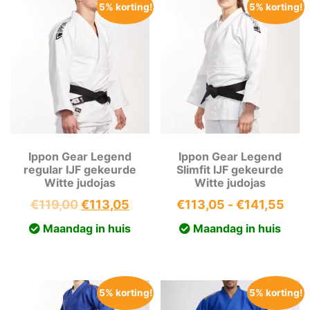
5% korting!
5% korting!
Ippon Gear Legend
Ippon Gear Legend
regular IJF gekeurde
Slimfit IJF gekeurde
Witte judojas
Witte judojas
Oorspronkelijke
Huidige
Prij
€
119,00
€
113,05
€
113,05
-
€
141,55
prijs
prijs
€11
Maandag in huis
Maandag in huis
was:
is:
tot
€119,00.
€113,05.
€14
5% korting!
5% korting!