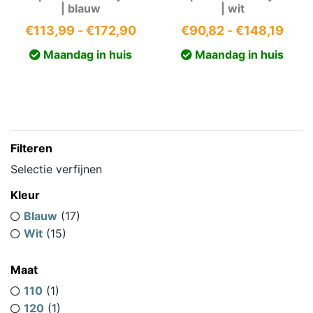
| blauw
| wit
Prijsklasse:
Prijs
€
113,99
-
€
172,90
€
90,82
-
€
148,19
€113,99
€90,
Maandag in huis
Maandag in huis
tot
tot
€172,90
€148
Filteren
Selectie verfijnen
Kleur
Blauw
(17)
Wit
(15)
Maat
110
(1)
120
(1)