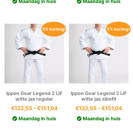
Maandag in huis
Maandag in huis
tot
was:
is:
€179,55
€54,99.
€52,2
5% korting!
5% korting!
Ippon Gear Legend 2 IJF
Ippon Gear Legend 2 IJF
witte jas regular
witte jas slimfit
Prijsklasse:
Prij
€
122,55
-
€
151,04
€
122,55
-
€
151,04
€122,55
€12
Maandag in huis
Maandag in huis
tot
tot
€151,04
€15