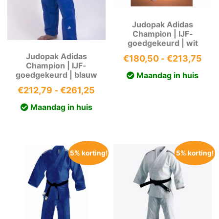
Judopak Adidas
Champion | IJF-
goedgekeurd | wit
Judopak Adidas
Prij
€
180,50
-
€
213,75
Champion | IJF-
€18
goedgekeurd | blauw
Maandag in huis
tot
Prijsklasse:
€
212,79
-
€
261,25
€21
€212,79
Maandag in huis
tot
€261,25
5% korting!
5% korting!