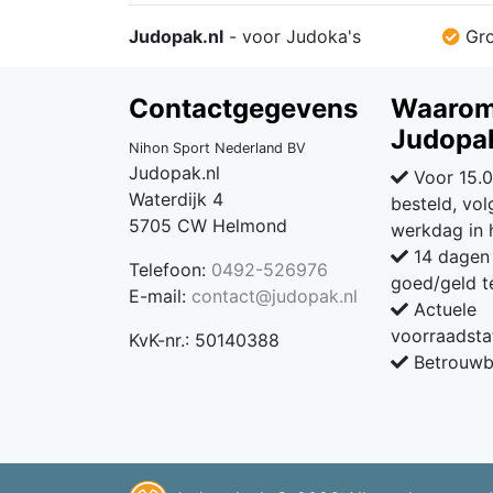
Judopak.nl
- voor Judoka's
Gro
Contactgegevens
Waaro
Judopak
Nihon Sport Nederland BV
Judopak.nl
Voor 15.0
Waterdijk 4
besteld, vo
5705 CW Helmond
werkdag in 
14 dagen 
Telefoon:
0492-526976
goed/geld t
E-mail:
contact@judopak.nl
Actuele
voorraadsta
KvK-nr.: 50140388
Betrouwba