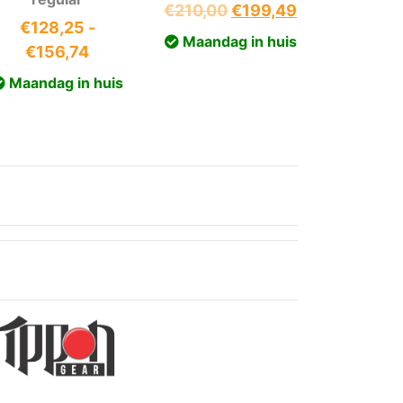
Oorspronkelijke
Huidige
€
210,00
€
199,49
asse:
€
128,25
-
prijs
prijs
Maandag in huis
Prijsklasse:
€
156,74
was:
is:
€128,25
€210,00.
€199,49.
Maandag in huis
1
tot
€156,74