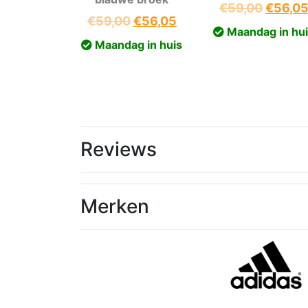
Oorspr
€
59,00
€
56,0
Oorspronkelijke
Huidige
€
59,00
€
56,05
prijs
Maandag in hu
prijs
prijs
was:
Maandag in huis
was:
is:
€59,00
€59,00.
€56,05.
Reviews
Merken