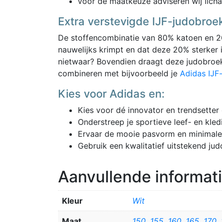
voor de maatkeuze adviseren wij lich
Extra verstevigde IJF-judobroe
De stoffencombinatie van 80% katoen en 2
nauwelijks krimpt en dat deze 20% sterker 
nietwaar? Bovendien draagt deze judobroek 
combineren met bijvoorbeeld je
Adidas IJF
Kies voor Adidas en:
Kies voor dé innovator en trendsetter
Onderstreep je sportieve leef- en kledi
Ervaar de mooie pasvorm en minimale
Gebruik een kwalitatief uitstekend jud
Aanvullende informat
Kleur
Wit
Maat
150
,
155
,
160
,
165
,
170
,