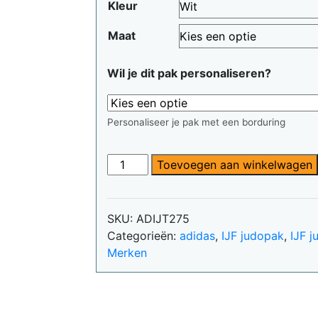
Kleur
was:
is:
€82,70.
€78,57.
Maat
Wil je dit pak personaliseren?
Personaliseer je pak met een borduring
Judobroek
Toevoegen aan winkelwagen
Adidas
|
IJF-
SKU:
ADIJT275
goedgekeurd
Categorieën:
adidas
,
IJF judopak
,
IJF 
|
Merken
wit
aantal