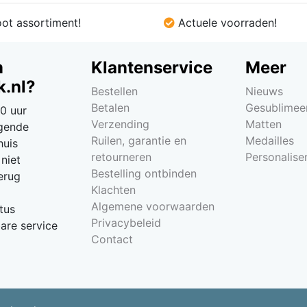
ot assortiment!
Actuele voorraden!
m
Klantenservice
Meer
.nl?
Bestellen
Nieuws
Betalen
Gesublimee
0 uur
Verzending
Matten
lgende
Ruilen, garantie en
Medailles
huis
retourneren
Personalise
niet
Bestelling ontbinden
erug
Klachten
Algemene voorwaarden
tus
Privacybeleid
re service
Contact