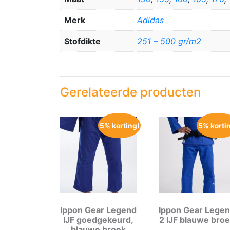
Merk
Adidas
Stofdikte
251 – 500 gr/m2
Gerelateerde producten
5% korting!
5% korti
Ippon Gear Legend
Ippon Gear Lege
IJF goedgekeurd,
2 IJF blauwe bro
blauwe broek