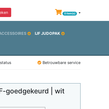
eken
0 item(s)
ACCESSOIRES
IJF JUDOPAK
status
Betrouwbare service
F-goedgekeurd | wit