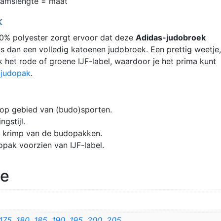
aamslengte = maat
k
0% polyester zorgt ervoor dat deze
Adidas-judobroek
is dan een volledig katoenen judobroek. Een prettig weetje,
het rode of groene IJF-label, waardoor je het prima kunt
-judopak
.
 op gebied van (budo)sporten.
ngstijl.
 krimp van de budopakken.
opak voorzien van IJF-label.
ie
175
,
180
,
185
,
190
,
195
,
200
,
205