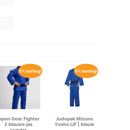
5% korting!
5% korting!
ppon Gear Fighter
Judopak Mizuno
2 blauwe jas
Yusho IJF | blauw
regular