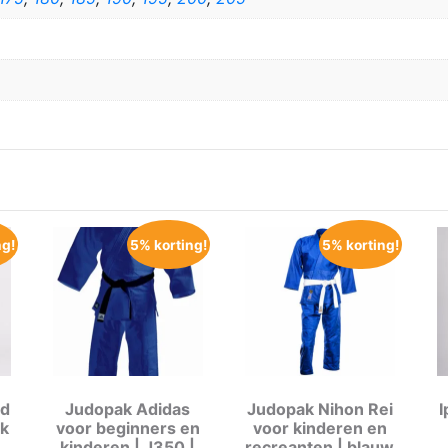
ng!
5% korting!
5% korting!
nd
Judopak Adidas
Judopak Nihon Rei
I
ek
voor beginners en
voor kinderen en
kinderen | J350 |
recreanten | blauw