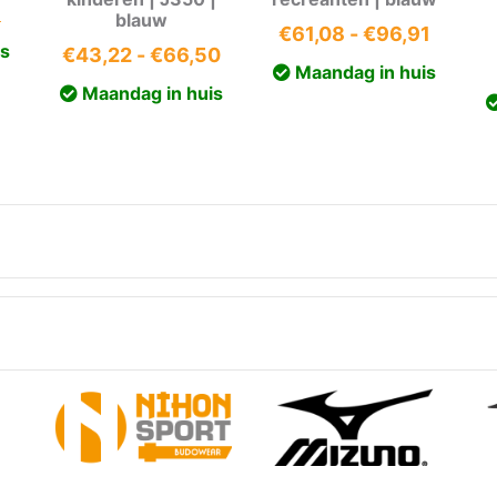
onkelijke
Huidige
5
blauw
Prijskl
€
61,08
-
€
96,91
prijs
is
Prijsklasse:
€
43,22
-
€
66,50
€61,08
is:
Maandag in huis
€43,22
tot
Maandag in huis
.
€56,05.
tot
€96,9
€66,50