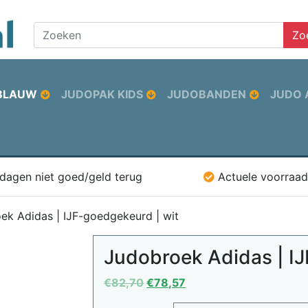
Zo
BLAUW
JUDOPAK KIDS
JUDOBANDEN
JUDO 
 dagen niet goed/geld terug
Actuele voorraad
ek Adidas | IJF-goedgekeurd | wit
Judobroek Adidas | IJ
Oorspronkelijke
Huidige
€
82,70
€
78,57
prijs
prijs