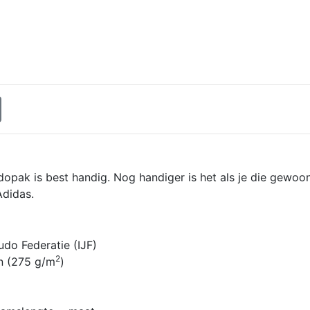
dopak is best handig. Nog handiger is het als je die gewoon
Adidas.
do Federatie (IJF)
2
n (275 g/m
)