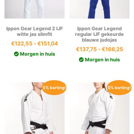
Ippon Gear Legend 2 IJF
Ippon Gear Legend
witte jas slimfit
regular IJF gekeurde
blauwe judojas
Prijsklasse:
€
122,55
-
€
151,04
Prij
€
137,75
-
€
166,25
€122,55
Morgen in huis
€13
tot
Morgen in huis
tot
€151,04
€16
5% korting!
5% korting!