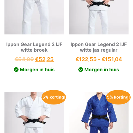
Ippon Gear Legend 2 IJF
Ippon Gear Legend 2 IJF
witte broek
witte jas regular
Oorspronkelijke
Huidige
Prij
€
54,99
€
52,25
€
122,55
-
€
151,04
prijs
prijs
€12
Morgen in huis
Morgen in huis
was:
is:
tot
€54,99.
€52,25.
€15
5% korting!
5% korting!