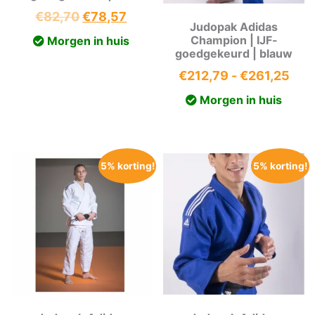
Oorspronkelijke
Huidige
€
82,70
€
78,57
Judopak Adidas
prijs
prijs
Champion | IJF-
Morgen in huis
was:
is:
goedgekeurd | blauw
€82,70.
€78,57.
Prij
€
212,79
-
€
261,25
€21
Morgen in huis
tot
€26
5% korting!
5% korting!