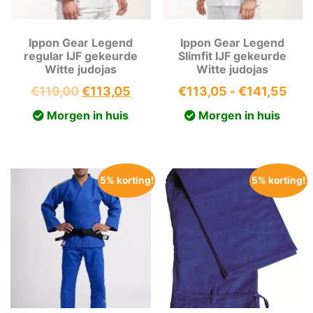
Ippon Gear Legend
Ippon Gear Legend
regular IJF gekeurde
Slimfit IJF gekeurde
Witte judojas
Witte judojas
Oorspronkelijke
Huidige
Prij
€
119,00
€
113,05
€
113,05
-
€
141,55
prijs
prijs
€11
Morgen in huis
Morgen in huis
was:
is:
tot
€119,00.
€113,05.
€14
5% korting!
5% korting!