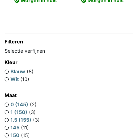
Morgen in huis
Morgen in huis
was:
is:
was:
is:
€180,00.
€171,00.
€370,01.
€351
Filteren
Selectie verfijnen
Kleur
Blauw
(8)
Wit
(10)
Maat
0 (145)
(2)
1 (150)
(3)
1.5 (155)
(3)
145
(11)
150
(15)