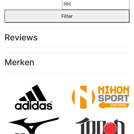
prijs
pr
Filter
Reviews
Merken