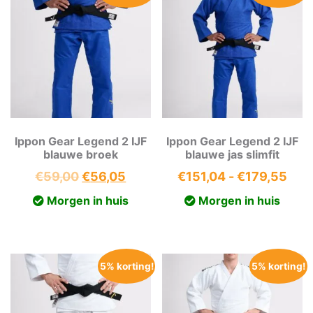
Ippon Gear Legend 2 IJF
Ippon Gear Legend 2 IJF
blauwe broek
blauwe jas slimfit
Oorspronkelijke
Huidige
Prij
€
59,00
€
56,05
€
151,04
-
€
179,55
prijs
prijs
€15
Morgen in huis
Morgen in huis
was:
is:
tot
€59,00.
€56,05.
€17
5% korting!
5% korting!