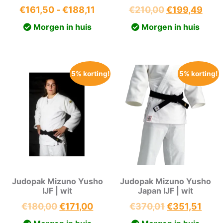
Prijsklasse:
Oorspronkeli
Huid
€
161,50
-
€
188,11
€
210,00
€
199,49
€161,50
prijs
prijs
Morgen in huis
Morgen in huis
tot
was:
is:
€188,11
€210,00.
€199
5% korting!
5% korting!
Judopak Mizuno Yusho
Judopak Mizuno Yusho
IJF | wit
Japan IJF | wit
Oorspronkelijke
Huidige
Oorspronkeli
Huid
€
180,00
€
171,00
€
370,01
€
351,51
prijs
prijs
prijs
prijs