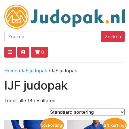
Zoeken
0
Home
/
IJF judopak
/ IJF judopak
IJF judopak
Toont alle 18 resultaten
5% korting!
5% korting!