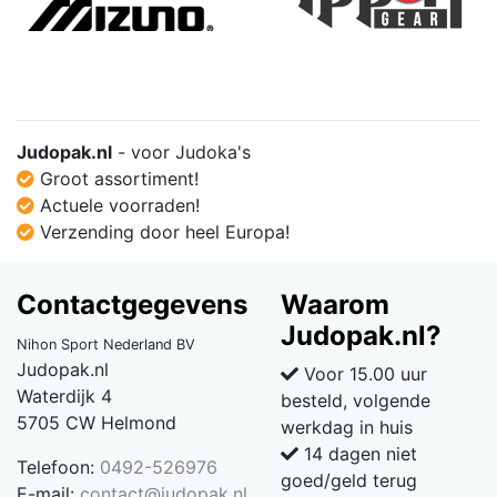
Judopak.nl
- voor Judoka's
Groot assortiment!
Actuele voorraden!
Verzending door heel Europa!
Contactgegevens
Waarom
Judopak.nl?
Nihon Sport Nederland BV
Judopak.nl
Voor 15.00 uur
Waterdijk 4
besteld, volgende
5705 CW Helmond
werkdag in huis
14 dagen niet
Telefoon:
0492-526976
goed/geld terug
E-mail:
contact@judopak.nl