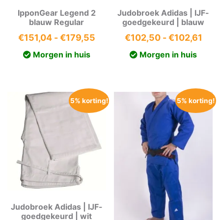
IpponGear Legend 2
Judobroek Adidas | IJF-
blauw Regular
goedgekeurd | blauw
Prijsklasse:
Prij
€
151,04
-
€
179,55
€
102,50
-
€
102,61
€151,04
€10
Morgen in huis
Morgen in huis
tot
tot
€179,55
€10
5% korting!
5% korting!
Judobroek Adidas | IJF-
goedgekeurd | wit