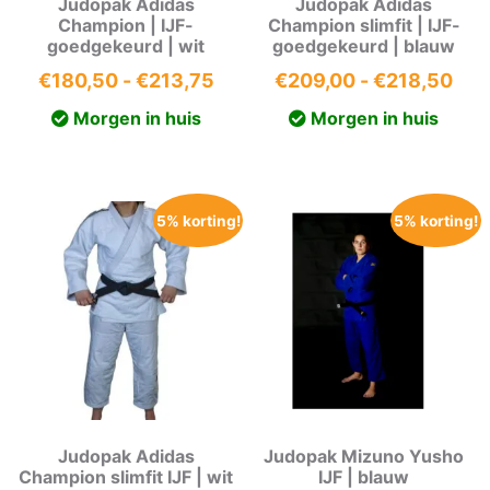
Judopak Adidas
Judopak Adidas
Champion | IJF-
Champion slimfit | IJF-
goedgekeurd | wit
goedgekeurd | blauw
Prijsklasse:
Prij
€
180,50
-
€
213,75
€
209,00
-
€
218,50
€180,50
€20
Morgen in huis
Morgen in huis
tot
tot
€213,75
€21
5% korting!
5% korting!
Judopak Adidas
Judopak Mizuno Yusho
Champion slimfit IJF | wit
IJF | blauw