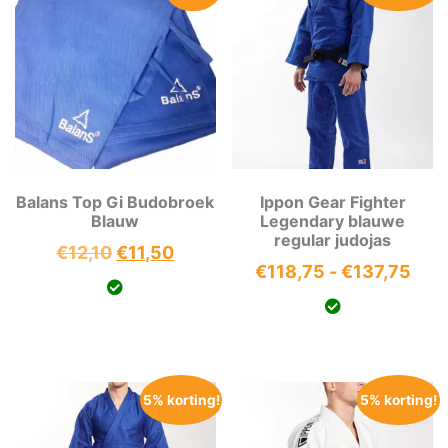
Balans Top Gi Budobroek
Ippon Gear Fighter
Blauw
Legendary blauwe
regular judojas
Oorspronkelijke
Huidige
€
12,10
€
11,50
Prij
€
118,75
-
€
137,75
prijs
prijs
€11
was:
is:
tot
€12,10.
€11,50.
€13
5% korting!
5% korting!