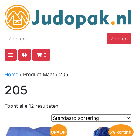
Zoeken
0
Home
/ Product Maat / 205
205
Toont alle 12 resultaten
OP=OP!
OP=OP!
5% korting!