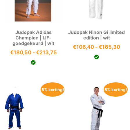
Judopak Adidas
Judopak Nihon Gi limited
Champion | IJF-
edition | wit
goedgekeurd | wit
Prij
€
106,40
-
€
165,30
Prijsklasse:
€
180,50
-
€
213,75
€10
€180,50
tot
tot
€16
€213,75
5% korting!
5% korting!