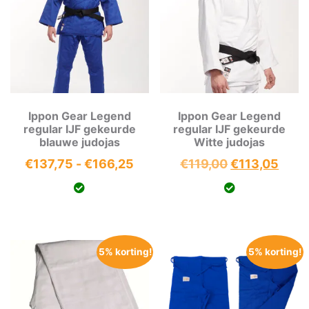
Ippon Gear Legend
Ippon Gear Legend
regular IJF gekeurde
regular IJF gekeurde
blauwe judojas
Witte judojas
Prijsklasse:
Oorspronkeli
Huid
€
137,75
-
€
166,25
€
119,00
€
113,05
€137,75
prijs
prijs
tot
was:
is:
€166,25
€119,00.
€113
5% korting!
5% korting!