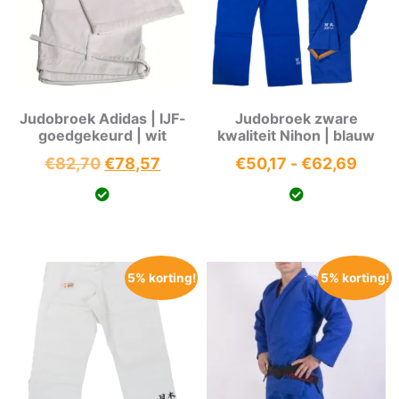
Judobroek Adidas | IJF-
Judobroek zware
goedgekeurd | wit
kwaliteit Nihon | blauw
Oorspronkelijke
Huidige
Prijs
€
82,70
€
78,57
€
50,17
-
€
62,69
prijs
prijs
€50,
was:
is:
tot
€82,70.
€78,57.
€62,
5% korting!
5% korting!