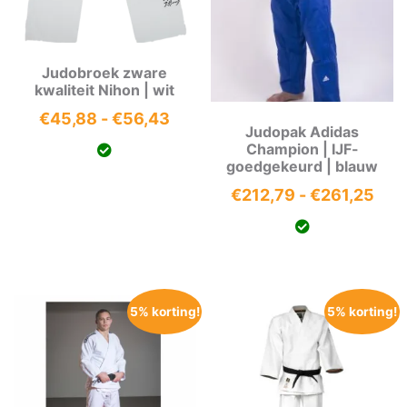
Judobroek zware
kwaliteit Nihon | wit
Prijsklasse:
€
45,88
-
€
56,43
Judopak Adidas
€45,88
Champion | IJF-
tot
goedgekeurd | blauw
€56,43
Prij
€
212,79
-
€
261,25
€21
tot
€26
5% korting!
5% korting!