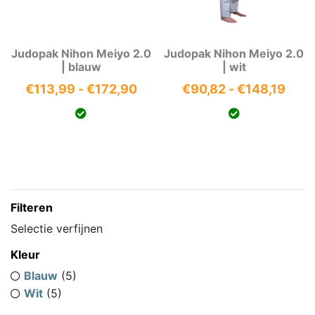
Judopak Nihon Meiyo 2.0
Judopak Nihon Meiyo 2.0
| blauw
| wit
Prijsklasse:
Prijs
€
113,99
-
€
172,90
€
90,82
-
€
148,19
€113,99
€90,
tot
tot
€172,90
€148
Filteren
Selectie verfijnen
Kleur
Blauw
(5)
Wit
(5)