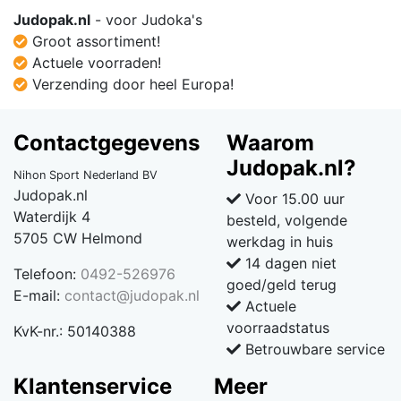
Judopak.nl
- voor Judoka's
Groot assortiment!
Actuele voorraden!
Verzending door heel Europa!
Contactgegevens
Waarom
Judopak.nl?
Nihon Sport Nederland BV
Judopak.nl
Voor 15.00 uur
Waterdijk 4
besteld, volgende
5705 CW Helmond
werkdag in huis
14 dagen niet
Telefoon:
0492-526976
goed/geld terug
E-mail:
contact@judopak.nl
Actuele
voorraadstatus
KvK-nr.: 50140388
Betrouwbare service
Klantenservice
Meer