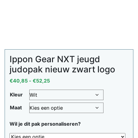
Ippon Gear NXT jeugd
judopak nieuw zwart logo
Prijsklasse:
€
40,85
-
€
52,25
€40,85
Kleur
tot
€52,25
Maat
Wil je dit pak personaliseren?