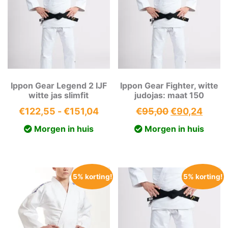
Ippon Gear Legend 2 IJF
Ippon Gear Fighter, witte
witte jas slimfit
judojas: maat 150
Prijsklasse:
Oorspronkeli
Huidi
€
122,55
-
€
151,04
€
95,00
€
90,24
€122,55
prijs
prijs
Morgen in huis
Morgen in huis
tot
was:
is:
€151,04
€95,00.
€90,2
5% korting!
5% korting!