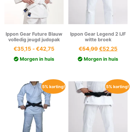
Ippon Gear Future Blauw
Ippon Gear Legend 2 IJF
volledig jeugd judopak
witte broek
Prijsklasse:
Oorspronkeli
Huidi
€
35,15
-
€
42,75
€
54,99
€
52,25
€35,15
prijs
prijs
Morgen in huis
Morgen in huis
tot
was:
is:
€42,75
€54,99.
€52,2
5% korting!
5% korting!