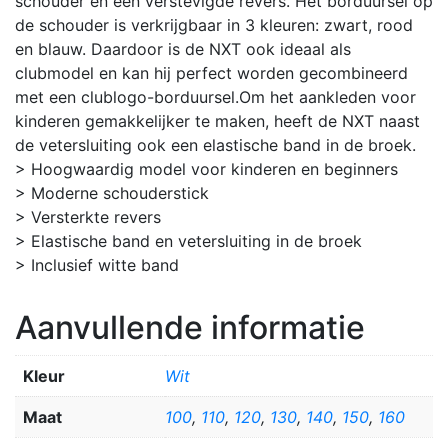
schouder en een verstevigde revers. Het borduursel op
de schouder is verkrijgbaar in 3 kleuren: zwart, rood
en blauw. Daardoor is de NXT ook ideaal als
clubmodel en kan hij perfect worden gecombineerd
met een clublogo-borduursel.Om het aankleden voor
kinderen gemakkelijker te maken, heeft de NXT naast
de vetersluiting ook een elastische band in de broek.
> Hoogwaardig model voor kinderen en beginners
> Moderne schouderstick
> Versterkte revers
> Elastische band en vetersluiting in de broek
> Inclusief witte band
Aanvullende informatie
Kleur
Wit
Maat
100
,
110
,
120
,
130
,
140
,
150
,
160