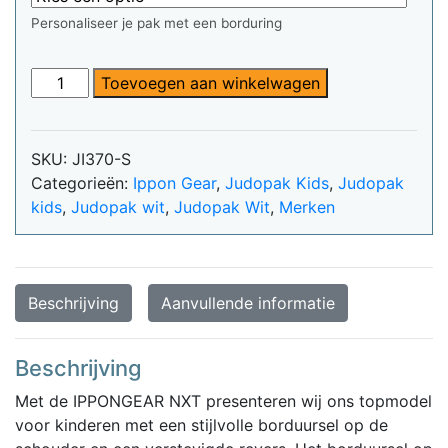
Personaliseer je pak met een borduring
Ippon
Toevoegen aan winkelwagen
Gear
NXT
jeugd
SKU:
JI370-S
judopak
Categorieën:
Ippon Gear
,
Judopak Kids
,
Judopak
nieuw
kids
,
Judopak wit
,
Judopak Wit
,
Merken
zwart
logo
aantal
Beschrijving
Aanvullende informatie
Beschrijving
Met de IPPONGEAR NXT presenteren wij ons topmodel
voor kinderen met een stijlvolle borduursel op de