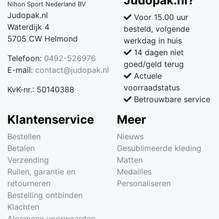
Judopak.nl?
Nihon Sport Nederland BV
Judopak.nl
Voor 15.00 uur
Waterdijk 4
besteld, volgende
5705 CW Helmond
werkdag in huis
14 dagen niet
Telefoon:
0492-526976
goed/geld terug
E-mail:
contact@judopak.nl
Actuele
voorraadstatus
KvK-nr.: 50140388
Betrouwbare service
Klantenservice
Meer
Bestellen
Nieuws
Betalen
Gesublimeerde kleding
Verzending
Matten
Ruilen, garantie en
Medailles
retourneren
Personaliseren
Bestelling ontbinden
Klachten
Algemene voorwaarden