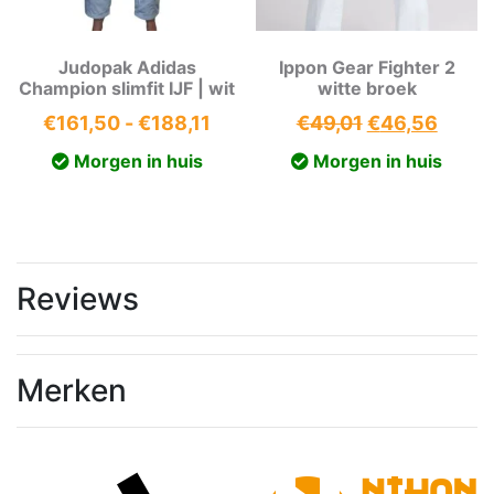
Judopak Adidas
Ippon Gear Fighter 2
Champion slimfit IJF | wit
witte broek
Prijsklasse:
Oorspronkeli
Huidi
€
161,50
-
€
188,11
€
49,01
€
46,56
€161,50
prijs
prijs
Morgen in huis
Morgen in huis
tot
was:
is:
€188,11
€49,01.
€46,5
Reviews
Merken