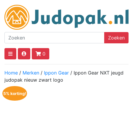
Zoeken
0
Home
/
Merken
/
Ippon Gear
/ Ippon Gear NXT jeugd
judopak nieuw zwart logo
5% korting!