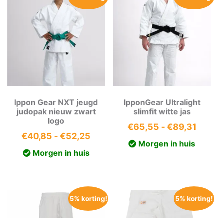
Ippon Gear NXT jeugd
IpponGear Ultralight
judopak nieuw zwart
slimfit witte jas
logo
Prijs
€
65,55
-
€
89,31
Prijsklasse:
€
40,85
-
€
52,25
€65,
Morgen in huis
€40,85
tot
Morgen in huis
tot
€89,
€52,25
5% korting!
5% korting!