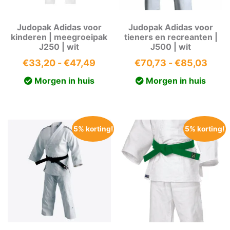
Judopak Adidas voor
Judopak Adidas voor
kinderen | meegroeipak
tieners en recreanten |
J250 | wit
J500 | wit
Prijsklasse:
Prijs
€
33,20
-
€
47,49
€
70,73
-
€
85,03
€33,20
€70,
Morgen in huis
Morgen in huis
tot
tot
€47,49
€85,
5% korting!
5% korting!