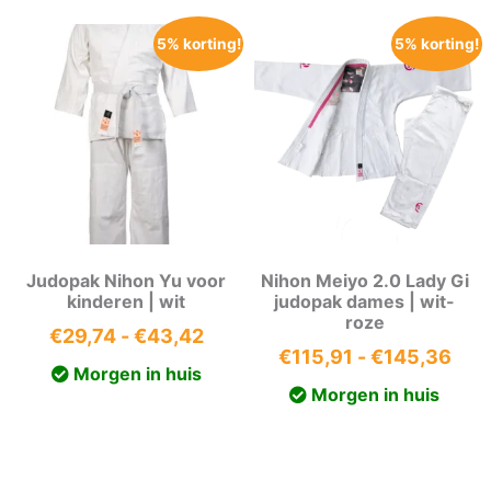
5% korting!
5% korting!
Judopak Nihon Yu voor
Nihon Meiyo 2.0 Lady Gi
kinderen | wit
judopak dames | wit-
roze
Prijsklasse:
€
29,74
-
€
43,42
Prij
€
115,91
-
€
145,36
€29,74
Morgen in huis
€11
tot
Morgen in huis
tot
€43,42
€14