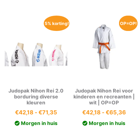
€148
€42,08
5% korting!
OP=OP!
OP=OP!
Judopak Nihon Rei 2.0
Judopak Nihon Rei voor
borduring diverse
kinderen en recreanten |
kleuren
wit | OP=OP
Prijsklasse:
Prijs
€
42,18
-
€
71,35
€
42,18
-
€
65,36
€42,18
€42,
Morgen in huis
Morgen in huis
tot
tot
€71,35
€65,