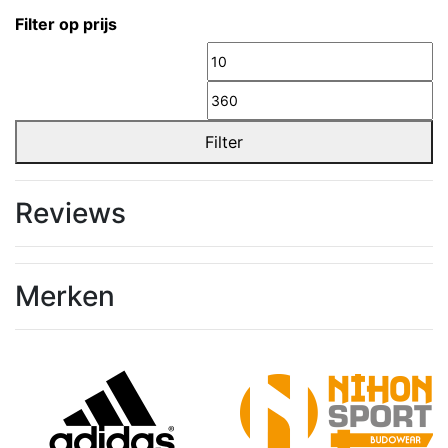
Filter op prijs
Min.
M
prijs
pr
Filter
Reviews
Merken