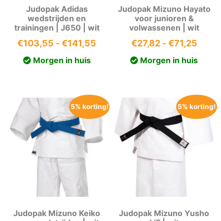
Judopak Adidas
Judopak Mizuno Hayato
wedstrijden en
voor junioren &
trainingen | J650 | wit
volwassenen | wit
Prijsklasse:
Prijs
€
103,55
-
€
141,55
€
27,82
-
€
71,25
€103,55
€27,8
Morgen in huis
Morgen in huis
tot
tot
€141,55
€71,2
5% korting!
5% korting!
Judopak Mizuno Keiko
Judopak Mizuno Yusho