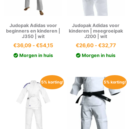
Judopak Adidas voor
Judopak Adidas voor
beginners en kinderen |
kinderen | meegroeipak
J350 | wit
J200 | wit
Prijsklasse:
Prijs
€
36,09
-
€
54,15
€
26,60
-
€
32,77
€36,09
€26,
Morgen in huis
Morgen in huis
tot
tot
€54,15
€32,
5% korting!
5% korting!