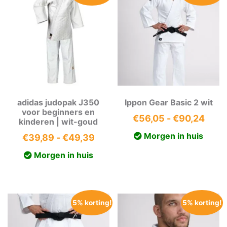
adidas judopak J350
Ippon Gear Basic 2 wit
voor beginners en
Prijs
€
56,05
-
€
90,24
kinderen | wit-goud
€56,
Morgen in huis
Prijsklasse:
€
39,89
-
€
49,39
tot
€39,89
Morgen in huis
€90,
tot
€49,39
5% korting!
5% korting!