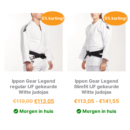
€151,04
€15
5% korting!
5% korting!
Ippon Gear Legend
Ippon Gear Legend
regular IJF gekeurde
Slimfit IJF gekeurde
Witte judojas
Witte judojas
Oorspronkelijke
Huidige
Prij
€
119,00
€
113,05
€
113,05
-
€
141,55
prijs
prijs
€11
Morgen in huis
Morgen in huis
was:
is:
tot
€119,00.
€113,05.
€14