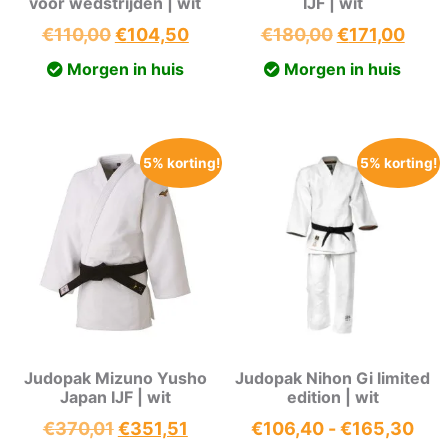
voor wedstrijden | wit
IJF | wit
Oorspronkelijke
Huidige
Oorspronkeli
Huid
€
110,00
€
104,50
€
180,00
€
171,00
prijs
prijs
prijs
prijs
Morgen in huis
Morgen in huis
was:
is:
was:
is:
€110,00.
€104,50.
€180,00.
€171
5% korting!
5% korting!
Judopak Mizuno Yusho
Judopak Nihon Gi limited
Japan IJF | wit
edition | wit
Oorspronkelijke
Huidige
Prij
€
370,01
€
351,51
€
106,40
-
€
165,30