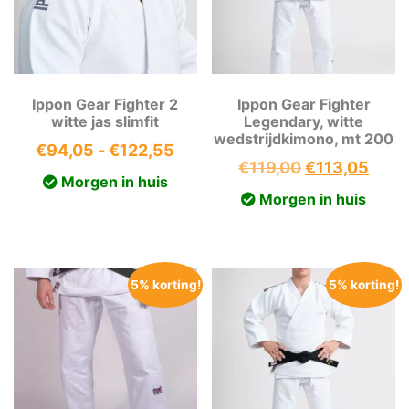
Ippon Gear Fighter 2
Ippon Gear Fighter
witte jas slimfit
Legendary, witte
wedstrijdkimono, mt 200
Prijsklasse:
€
94,05
-
€
122,55
Oorspronkeli
Huid
€
119,00
€
113,05
€94,05
Morgen in huis
prijs
prijs
tot
Morgen in huis
was:
is:
€122,55
€119,00.
€113
5% korting!
5% korting!