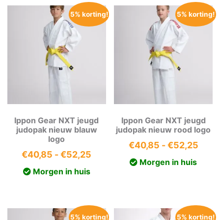
5% korting!
5% korting!
Ippon Gear NXT jeugd
Ippon Gear NXT jeugd
judopak nieuw blauw
judopak nieuw rood logo
logo
Prijs
€
40,85
-
€
52,25
Prijsklasse:
€
40,85
-
€
52,25
€40,
Morgen in huis
€40,85
tot
Morgen in huis
tot
€52,
€52,25
5% korting!
5% korting!