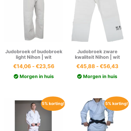
Judobroek of budobroek
Judobroek zware
light Nihon | wit
kwaliteit Nihon | wit
Prijsklasse:
Prijs
€
14,06
-
€
23,56
€
45,88
-
€
56,43
€14,06
€45,
Morgen in huis
Morgen in huis
tot
tot
€23,56
€56,
5% korting!
5% korting!