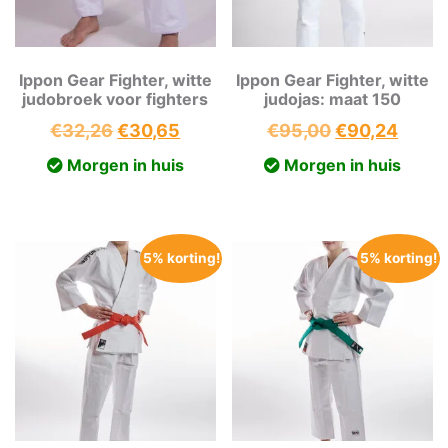
Ippon Gear Fighter, witte
Ippon Gear Fighter, witte
judobroek voor fighters
judojas: maat 150
Oorspronkelijke
Huidige
Oorspronkeli
Huidi
€
32,26
€
30,65
€
95,00
€
90,24
prijs
prijs
prijs
prijs
Morgen in huis
Morgen in huis
was:
is:
was:
is:
€32,26.
€30,65.
€95,00.
€90,2
5% korting!
5% korting!