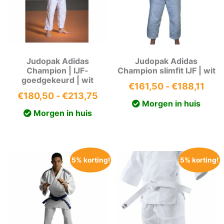
Judopak Adidas
Judopak Adidas
Champion | IJF-
Champion slimfit IJF | wit
goedgekeurd | wit
Prij
€
161,50
-
€
188,11
Prijsklasse:
€
180,50
-
€
213,75
€161
Morgen in huis
€180,50
tot
Morgen in huis
tot
€188
€213,75
5% korting!
5% korting!