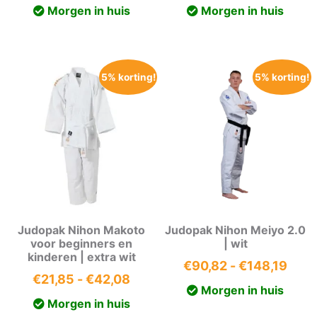
prijs
prijs
€10
Morgen in huis
Morgen in huis
was:
is:
tot
€370,01.
€351,51.
€16
5% korting!
5% korting!
Judopak Nihon Makoto
Judopak Nihon Meiyo 2.0
voor beginners en
| wit
kinderen | extra wit
Prijs
€
90,82
-
€
148,19
Prijsklasse:
€
21,85
-
€
42,08
€90,
Morgen in huis
€21,85
tot
Morgen in huis
tot