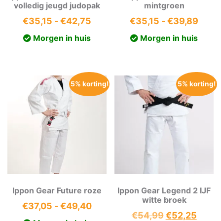
volledig jeugd judopak
mintgroen
Prijsklasse:
Prijs
€
35,15
-
€
42,75
€
35,15
-
€
39,89
€35,15
€35,
Morgen in huis
Morgen in huis
tot
tot
€42,75
€39,
5% korting!
5% korting!
Ippon Gear Future roze
Ippon Gear Legend 2 IJF
witte broek
Prijsklasse:
€
37,05
-
€
49,40
Oorspronkeli
Huidi
€
54,99
€
52,25
€37,05