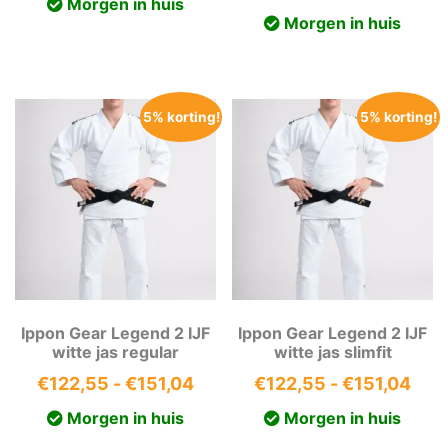
Morgen in huis
prijs
prijs
tot
Morgen in huis
was:
is:
€49,40
€54,99.
€52,2
5% korting!
5% korting!
Ippon Gear Legend 2 IJF
Ippon Gear Legend 2 IJF
witte jas regular
witte jas slimfit
Prijsklasse:
Prij
€
122,55
-
€
151,04
€
122,55
-
€
151,04
€122,55
€12
Morgen in huis
Morgen in huis
tot
tot