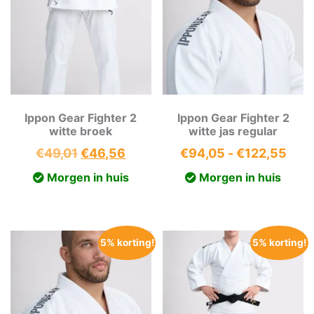
Ippon Gear Fighter 2
Ippon Gear Fighter 2
witte broek
witte jas regular
Oorspronkelijke
Huidige
Prij
€
49,01
€
46,56
€
94,05
-
€
122,55
prijs
prijs
€94
Morgen in huis
Morgen in huis
was:
is:
tot
€49,01.
€46,56.
€12
5% korting!
5% korting!