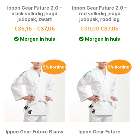
Ippon Gear Future 2.0 –
Ippon Gear Future 2.0 –
black volledig jeugd
red volledig jeugd
judopak, zwart
judopak, rood log
Prijsklasse:
Oorspronkeli
Huidi
€
35,15
-
€
37,05
€
39,00
€
37,05
€35,15
prijs
prijs
Morgen in huis
Morgen in huis
tot
was:
is:
€37,05
€39,00.
€37,0
5% korting!
5% korting!
Ippon Gear Future Blauw
Ippon Gear Future