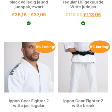
black volledig jeugd
regular IJF gekeurde
judopak, zwart
Witte judojas
Prijsklasse:
Oorspronkeli
Huid
€
35,15
-
€
37,05
€
119,00
€
113,05
€35,15
prijs
prijs
tot
was:
is:
€37,05
€119,00.
€113
5% korting!
5% korting!
Ippon Gear Fighter 2
Ippon Gear Fighter 2
witte jas regular
witte broek