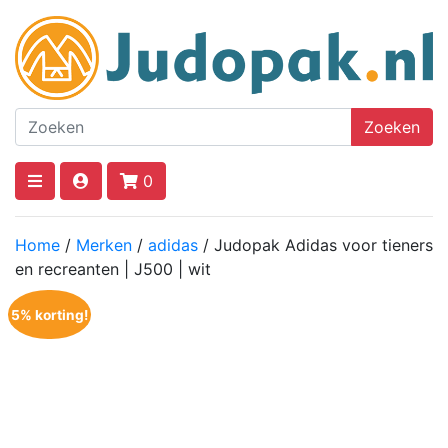
Zoeken
0
Home
/
Merken
/
adidas
/ Judopak Adidas voor tieners
en recreanten | J500 | wit
5% korting!