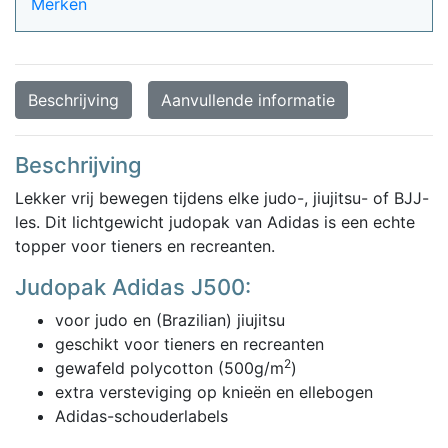
Merken
|
J500
|
wit
Beschrijving
Aanvullende informatie
aantal
Beschrijving
Lekker vrij bewegen tijdens elke judo-, jiujitsu- of BJJ-
les. Dit lichtgewicht judopak van Adidas is een echte
topper voor tieners en recreanten.
Judopak Adidas J500:
voor judo en (Brazilian) jiujitsu
geschikt voor tieners en recreanten
2
gewafeld polycotton (500g/m
)
extra versteviging op knieën en ellebogen
Adidas-schouderlabels