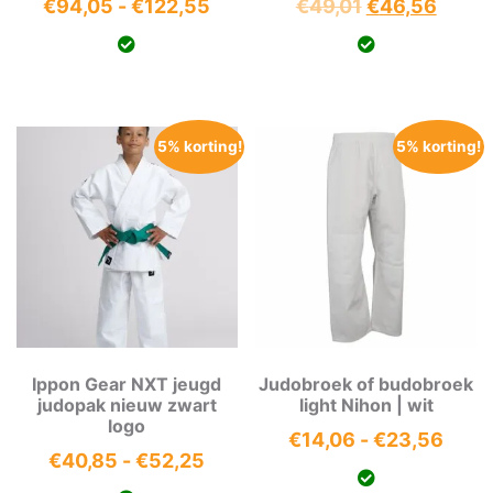
Prijsklasse:
Oorspronkeli
Huidi
€
94,05
-
€
122,55
€
49,01
€
46,56
€94,05
prijs
prijs
tot
was:
is:
€122,55
€49,01.
€46,5
5% korting!
5% korting!
Ippon Gear NXT jeugd
Judobroek of budobroek
judopak nieuw zwart
light Nihon | wit
logo
Prijs
€
14,06
-
€
23,56
Prijsklasse:
€
40,85
-
€
52,25
€14,
€40,85