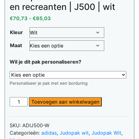
en recreanten | J500 | wit
Prijsklasse:
€
70,73
-
€
85,03
€70,73
Kleur
tot
€85,03
Maat
Wil je dit pak personaliseren?
Personaliseer je pak met een borduring
Judopak
Toevoegen aan winkelwagen
Adidas
voor
tieners
SKU:
ADIJ500-W
en
Categorieën:
adidas
,
Judopak wit
,
Judopak Wit
,
recreanten