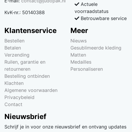
E-mail:
contact@judopak.nl
Actuele
voorraadstatus
KvK-nr.: 50140388
Betrouwbare service
Klantenservice
Meer
Bestellen
Nieuws
Betalen
Gesublimeerde kleding
Verzending
Matten
Ruilen, garantie en
Medailles
retourneren
Personaliseren
Bestelling ontbinden
Klachten
Algemene voorwaarden
Privacybeleid
Contact
Nieuwsbrief
Schrijf je in voor onze nieuwsbrief en ontvang updates