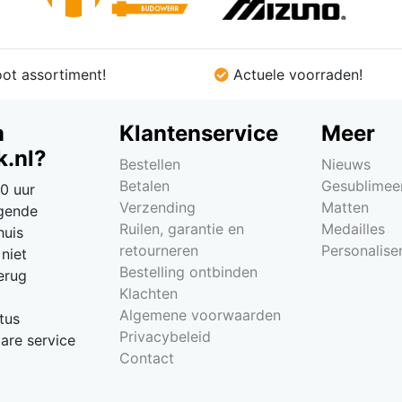
ot assortiment!
Actuele voorraden!
m
Klantenservice
Meer
.nl?
Bestellen
Nieuws
Betalen
Gesublimee
0 uur
Verzending
Matten
lgende
Ruilen, garantie en
Medailles
huis
retourneren
Personalise
niet
Bestelling ontbinden
erug
Klachten
Algemene voorwaarden
tus
Privacybeleid
re service
Contact