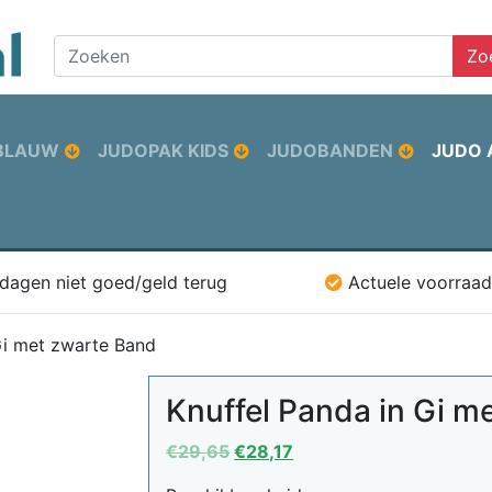
Zo
BLAUW
JUDOPAK KIDS
JUDOBANDEN
JUDO 
 dagen niet goed/geld terug
Actuele voorraad
Gi met zwarte Band
Knuffel Panda in Gi m
Oorspronkelijke
Huidige
€
29,65
€
28,17
prijs
prijs