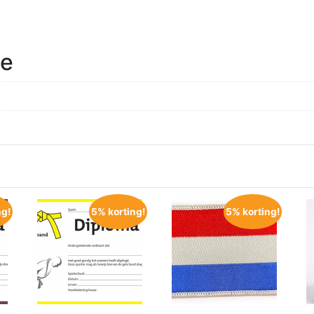
ie
ng!
5% korting!
5% korting!