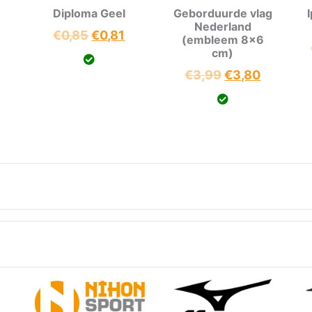
Diploma Geel
Geborduurde vlag
Nederland
Oorspronkelijke
Huidige
€
0,85
€
0,81
(embleem 8×6
onkelijke
uidige
prijs
prijs
cm)
rijs
was:
is:
Oorspronkelij
Huidige
€
3,99
€
3,80
:
€0,85.
€0,81.
prijs
prijs
0,81.
was:
is:
€3,99.
€3,80.