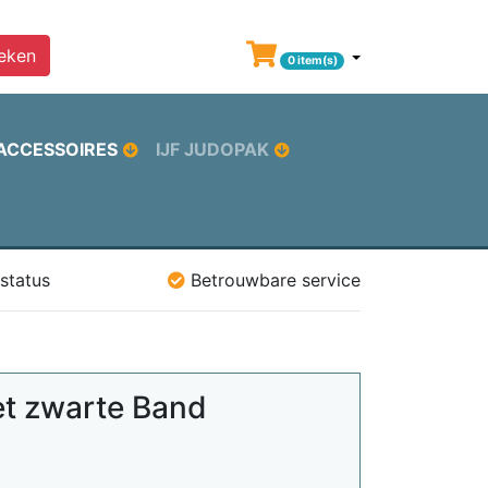
eken
0 item(s)
ACCESSOIRES
IJF JUDOPAK
status
Betrouwbare service
et zwarte Band