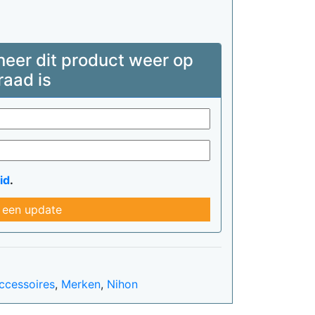
neer dit product weer op
raad is
id
.
 een update
ccessoires
,
Merken
,
Nihon