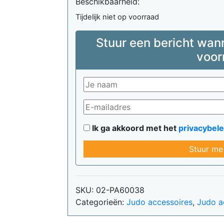
Beschikbaarheid:
was:
is:
€29,65.
€28,17.
Tijdelijk niet op voorraad
Stuur een bericht wan
voor
Ik ga akkoord met het
privacybele
Stuur me
SKU:
02-PA60038
Categorieën:
Judo accessoires
,
Judo a