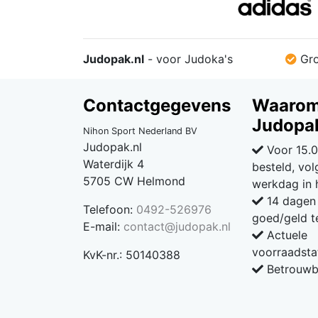
Judopak.nl
- voor Judoka's
Gro
Contactgegevens
Waaro
Judopak
Nihon Sport Nederland BV
Judopak.nl
Voor 15.0
Waterdijk 4
besteld, vo
5705 CW Helmond
werkdag in 
14 dagen 
Telefoon:
0492-526976
goed/geld t
E-mail:
contact@judopak.nl
Actuele
voorraadsta
KvK-nr.: 50140388
Betrouwba