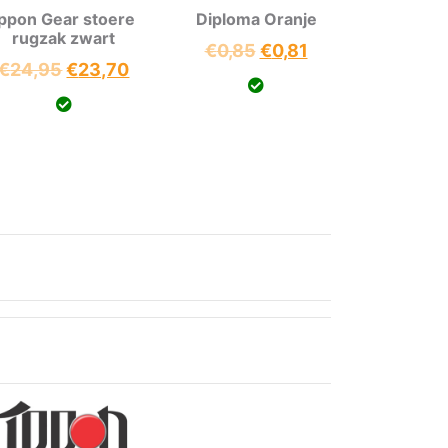
Ippon Gear stoere
Diploma Oranje
rugzak zwart
Oorspronkelijke
Huidige
€
0,85
€
0,81
Oorspronkelijke
Huidige
€
24,95
€
23,70
prijs
prijs
prijs
prijs
was:
is:
ke
was:
is:
€0,85.
€0,81.
€24,95.
€23,70.